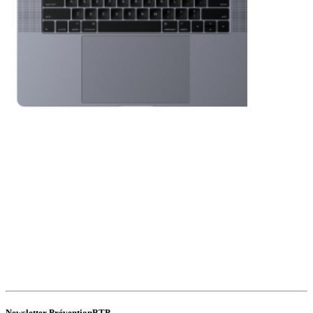
Newsletter PréventionBTP