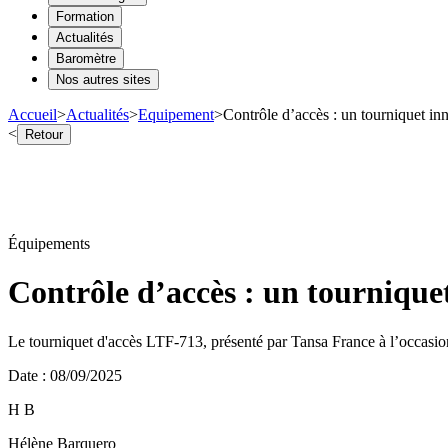
Formation
Actualités
Baromètre
Nos autres sites
Accueil
>
Actualités
>
Equipement
>
Contrôle d’accès : un tourniquet in
<
Retour
Équipements
Contrôle d’accès : un tournique
Le tourniquet d'accès LTF‑713, présenté par Tansa France à l’occasion 
Date
:
08/09/2025
H B
Hélène Barquero