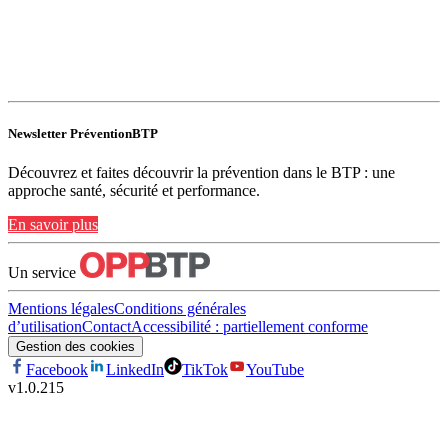
Newsletter PréventionBTP
Découvrez et faites découvrir la prévention dans le BTP : une
approche santé, sécurité et performance.
En savoir plus
Un service
Mentions légales
Conditions générales
d’utilisation
Contact
Accessibilité : partiellement conforme
Gestion des cookies
Facebook
LinkedIn
TikTok
YouTube
v
1.0.215