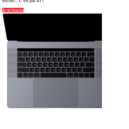
encore... C’est par ici !
Je m’inscris