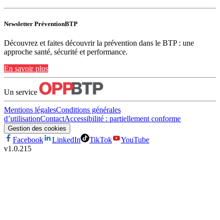
Newsletter PréventionBTP
Découvrez et faites découvrir la prévention dans le BTP : une
approche santé, sécurité et performance.
En savoir plus
Un service
Mentions légales
Conditions générales
d’utilisation
Contact
Accessibilité : partiellement conforme
Gestion des cookies
Facebook
LinkedIn
TikTok
YouTube
v
1.0.215