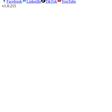
Facebook
LinkedIn
TikTok
YouTube
v
1.0.215