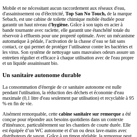
Mobile et ne nécessitant aucun raccordement aux réseaux d'eau,
d'assainissement ou d'électricité,
Top San No Touch,
de la marque
Sebach, est une cabine de toilette chimique mobile étudiée pour
garantir un haut niveau d
'hygiène.
Grâce à son tapis en acier à
bande tournante avec raclette, elle garantit une étanchéité totale du
réservoir à effluents pour une propreté optimale. Avec un mécanisme
automatique à pédale, l’activation de la chasse d’eau se fait sans
contact, ce qui permet de protéger l’utilisateur contre les bactéries et
les virus. Son système de nettoyage sans mauvaises odeurs assure un
entretien régulier et efficace à chaque utilisation avec de l'eau propre
et un liquide assainissant bio.
Un sanitaire autonome durable
La consommation d'énergie de ce sanitaire autonome est nulle
pendant l'utilisation, la réduction des déchets et économie d'eau
maximale (0,1 litre d'eau seulement par utilisation) et recyclable à 95
% en fin de vie.
Aisément remorquable, cette
cabine sanitaire sur remorque
a été
conçue pour répondre aux besoins quotidiens dans un contexte
d'itinérance, particulièrement sur les chantiers de courte durée. Elle
est équipée d’un WC autonome et d’un ou deux lave-mains avec
distributeurs de savon. Grâce à un timon réglable, la remorque peut