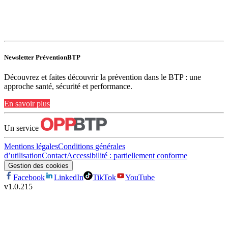
Newsletter PréventionBTP
Découvrez et faites découvrir la prévention dans le BTP : une
approche santé, sécurité et performance.
En savoir plus
Un service
Mentions légales
Conditions générales
d’utilisation
Contact
Accessibilité : partiellement conforme
Gestion des cookies
Facebook
LinkedIn
TikTok
YouTube
v
1.0.215