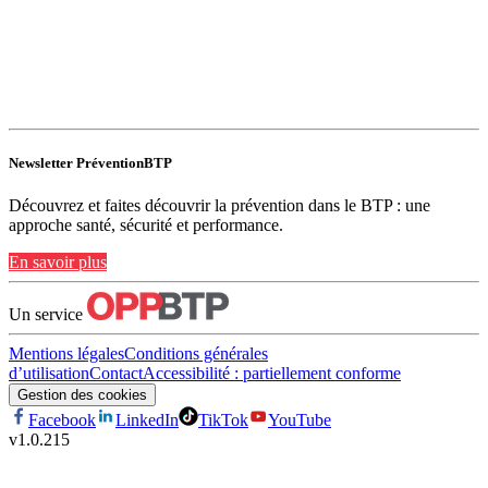
Newsletter PréventionBTP
Découvrez et faites découvrir la prévention dans le BTP : une
approche santé, sécurité et performance.
En savoir plus
Un service
Mentions légales
Conditions générales
d’utilisation
Contact
Accessibilité : partiellement conforme
Gestion des cookies
Facebook
LinkedIn
TikTok
YouTube
v
1.0.215