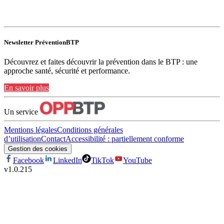
Newsletter PréventionBTP
Découvrez et faites découvrir la prévention dans le BTP : une
approche santé, sécurité et performance.
En savoir plus
Un service
Mentions légales
Conditions générales
d’utilisation
Contact
Accessibilité : partiellement conforme
Gestion des cookies
Facebook
LinkedIn
TikTok
YouTube
v
1.0.215