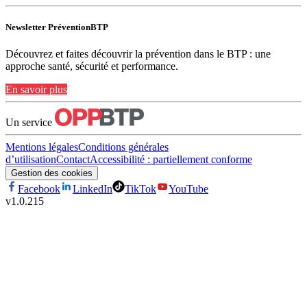
Newsletter PréventionBTP
Découvrez et faites découvrir la prévention dans le BTP : une
approche santé, sécurité et performance.
En savoir plus
Un service
Mentions légales
Conditions générales
d’utilisation
Contact
Accessibilité : partiellement conforme
Gestion des cookies
Facebook
LinkedIn
TikTok
YouTube
v
1.0.215