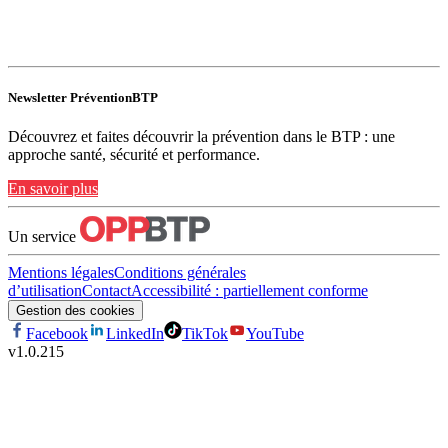
Newsletter PréventionBTP
Découvrez et faites découvrir la prévention dans le BTP : une
approche santé, sécurité et performance.
En savoir plus
Un service
Mentions légales
Conditions générales
d’utilisation
Contact
Accessibilité : partiellement conforme
Gestion des cookies
Facebook
LinkedIn
TikTok
YouTube
v
1.0.215