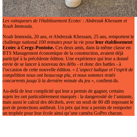
Les vainqueurs de l'établissement Ecotec : Abdrezak Khessam et
Noah Immoula.
Noah Immoula, 20 ans, et Abdrezak Khessam, 25 ans, remportent le
challenge national
100 minutes pour la vie
pour
leur établissement
Ecotec à Cergy-Pontoise.
Ces deux amis, dans la même classe en
BTS Management économique de la construction, avaient déjà
participé à la précédente édition. Une expérience qui leur a donné
envie de se lancer à nouveau des défis - et donc des battles - à
l’occasion de cette nouvelle édition. «
L’aspect ludique et l’esprit de
compétition nous ont beaucoup plu, et nous sommes restés
concurrents jusqu’à la dernière minute du jeu
», confient-ils.
Au-delà de leur complicité qui leur a permis de gagner, certains
sujets les ont particulièrement marqués : la dangerosité de l’amiante,
mais aussi le calcul des décibels, avec un seuil de 80 dB imposant le
port de protections antibruit. Un prix qui leur a permis de remporter
un trophée pour leur école ainsi qu’une caméra GoPro chacun.