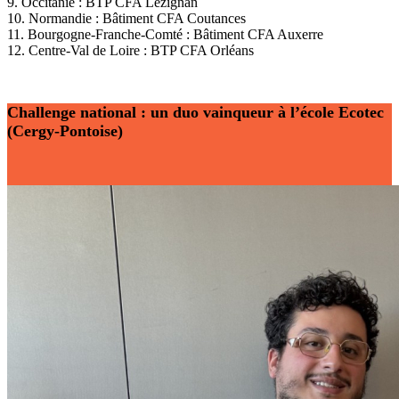
9. Occitanie : BTP CFA Lézignan
10. Normandie : Bâtiment CFA Coutances
11. Bourgogne-Franche-Comté : Bâtiment CFA Auxerre
12. Centre-Val de Loire : BTP CFA Orléans
Challenge national
: un duo vainqueur à l’école Ecotec
(Cergy-Pontoise)