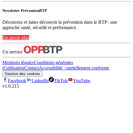
Newsletter PréventionBTP
Découvrez et faites découvrir la prévention dans le BTP : une
approche santé, sécurité et performance.
En savoir plus
Un service
Mentions légales
Conditions générales
d’utilisation
Contact
Accessibilité : partiellement conforme
Gestion des cookies
Facebook
LinkedIn
TikTok
YouTube
v
1.0.215