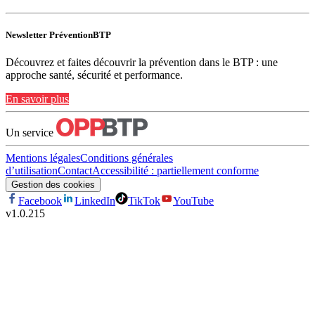
Newsletter PréventionBTP
Découvrez et faites découvrir la prévention dans le BTP : une
approche santé, sécurité et performance.
En savoir plus
Un service
Mentions légales
Conditions générales
d’utilisation
Contact
Accessibilité : partiellement conforme
Gestion des cookies
Facebook
LinkedIn
TikTok
YouTube
v
1.0.215