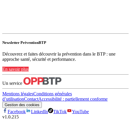
Newsletter PréventionBTP
Découvrez et faites découvrir la prévention dans le BTP : une
approche santé, sécurité et performance.
En savoir plus
Un service
Mentions légales
Conditions générales
d’utilisation
Contact
Accessibilité : partiellement conforme
Gestion des cookies
Facebook
LinkedIn
TikTok
YouTube
v
1.0.215