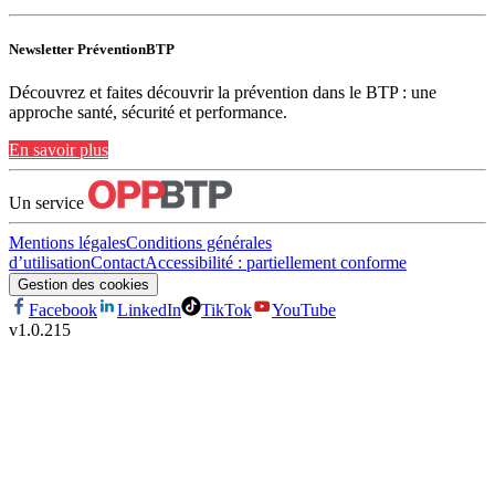
Newsletter PréventionBTP
Découvrez et faites découvrir la prévention dans le BTP : une
approche santé, sécurité et performance.
En savoir plus
Un service
Mentions légales
Conditions générales
d’utilisation
Contact
Accessibilité : partiellement conforme
Gestion des cookies
Facebook
LinkedIn
TikTok
YouTube
v
1.0.215