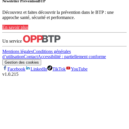
Newsletter PréventionBTP
Découvrez et faites découvrir la prévention dans le BTP : une
approche santé, sécurité et performance.
En savoir plus
Un service
Mentions légales
Conditions générales
d’utilisation
Contact
Accessibilité : partiellement conforme
Gestion des cookies
Facebook
LinkedIn
TikTok
YouTube
v
1.0.215