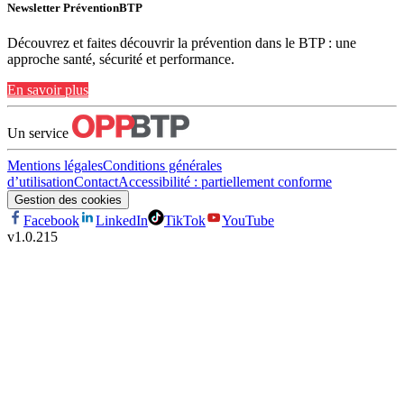
Newsletter PréventionBTP
Découvrez et faites découvrir la prévention dans le BTP : une
approche santé, sécurité et performance.
En savoir plus
Un service
Mentions légales
Conditions générales
d’utilisation
Contact
Accessibilité : partiellement conforme
Gestion des cookies
Facebook
LinkedIn
TikTok
YouTube
v
1.0.215