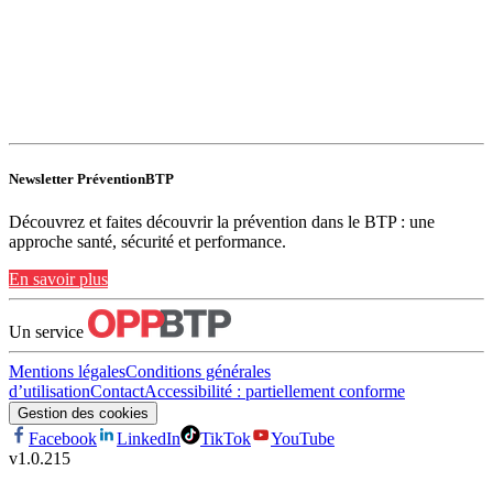
Newsletter PréventionBTP
Découvrez et faites découvrir la prévention dans le BTP : une
approche santé, sécurité et performance.
En savoir plus
Un service
Mentions légales
Conditions générales
d’utilisation
Contact
Accessibilité : partiellement conforme
Gestion des cookies
Facebook
LinkedIn
TikTok
YouTube
v
1.0.215