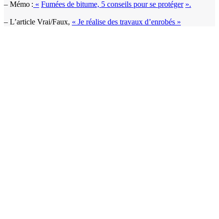
– Mémo :
«
Fumées de bitume, 5 conseils pour se protéger
».
– L’article Vrai/Faux,
« Je réalise des travaux d’enrobés »