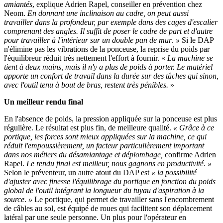
amiantés
, explique Adrien Rapel, conseiller en prévention chez
Neom.
En donnant une inclinaison au cadre, on peut aussi
travailler dans la profondeur, par exemple dans des cages d'escalier
comprenant des angles. Il suffit de poser le cadre de part et d'autre
pour travailler à l'intérieur sur un double pan de mur
.
»
Si le DAP
n'élimine pas les vibrations de la ponceuse, la reprise du poids par
l'équilibreur réduit très nettement l'effort à fournir. «
La machine se
tient à deux mains, mais il n'y a plus de poids à porter. Le matériel
apporte un confort de travail dans la durée sur des tâches qui sinon,
avec l'outil tenu à bout de bras, restent très pénibles.
»
Un meilleur rendu final
En l'absence de poids, la pression appliquée sur la ponceuse est plus
régulière. Le résultat est plus fin, de meilleure qualité.
«
Grâce à ce
portique, les forces sont mieux appliquées sur la machine, ce qui
réduit l'empoussièrement, un facteur particulièrement important
dans nos métiers du désamiantage et déplombage,
confirme Adrien
Rapel.
Le rendu final est meilleur, nous gagnons en productivité
.
»
Selon le préventeur, un autre atout du DAP est
«
la possibilité
d'ajuster avec finesse l'équilibrage du portique en fonction du poids
global de l'outil intégrant la longueur du tuyau d'aspiration à la
source
.
»
Le portique, qui permet de travailler sans l'encombrement
de câbles au sol, est équipé de roues qui facilitent son déplacement
latéral par une seule personne. Un plus pour l'opérateur en