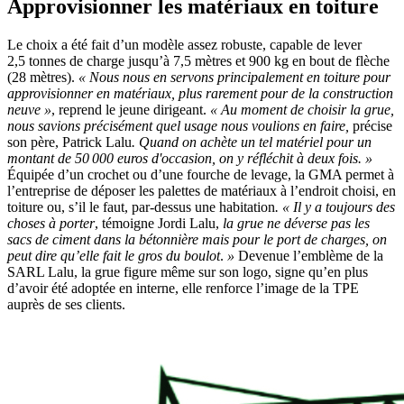
Approvisionner les matériaux en toiture
Le choix a été fait d’un modèle assez robuste, capable de lever
2,5 tonnes de charge jusqu’à 7,5 mètres et 900 kg en bout de flèche
(28 mètres).
«
Nous nous en servons principalement en toiture pour
approvisionner en matériaux, plus rarement pour de la construction
neuve
»
, reprend le jeune dirigeant.
«
Au moment de choisir la grue,
nous savions précisément quel usage nous voulions en faire,
précise
son père, Patrick Lalu
. Quand on achète un tel matériel pour un
montant de 50
000
euros d'occasion, on y réfléchit à deux fois.
»
Équipée d’un crochet ou d’une fourche de levage, la GMA permet à
l’entreprise de déposer les palettes de matériaux à l’endroit choisi, en
toiture ou, s’il le faut, par-dessus une habitation
. «
Il y a toujours des
choses à porter
, témoigne Jordi Lalu,
la grue ne déverse pas les
sacs de ciment dans la bétonnière mais pour le port de charges, on
peut dire qu’elle fait le gros du boulot
.
»
Devenue l’emblème de la
SARL Lalu, la grue figure même sur son logo, signe qu’en plus
d’avoir été adoptée en interne, elle renforce l’image de la TPE
auprès de ses clients.