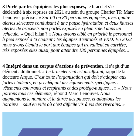
3 Porté par les équipiers les plus exposés,
le bracelet s’est
déclenché à six reprises en 2021 au sein du groupe Charier TP. Marc
Lenouvel précise :
«
Sur 60 ou 80 personnes équipées, avec quatre
alertes sérieuses conduisant à une pause hydratation et deux fausses
alertes de bracelets non portés exposés en plein soleil dans un
véhicule.
»
Quel bilan ?
«
Nous avions ciblé en priorité le personnel
à pied exposé à la chaleur
: les équipes d’enrobés et VRD. En 2022
nous avons étendu le port aux équipes qui travaillent en carrière,
très exposées elles aussi, pour atteindre 130 personnes équipées.
»
4 Intégré dans un corpus d’actions de prévention,
il s’agit d’un
élément additionnel.
«
Le bracelet seul est insuffisant
, rappelle la
docteure Arque.
C’est toute l’organisation qui doit s’adapter aux
fortes chaleurs, en privilégiant des équipements spécifiques
:
vêtements couvrants et respirants et des protège-nuques…
»
«
Nous
portons tous ces éléments
, répond Marc Lenouvel.
Nous
augmentons le nombre et la durée des pauses, et adaptons les
horaires –
sauf en ville où c’est difficile vis-à-vis des riverains.
»