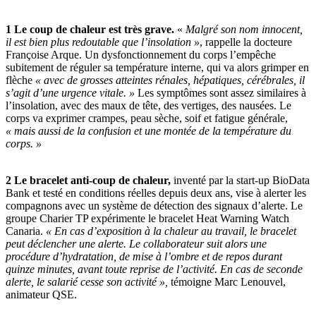
1 Le coup de chaleur est très grave.
«
Malgré son nom innocent,
il est bien plus redoutable que l’insolation
»
, rappelle la docteure
Françoise Arque. Un dysfonctionnement du corps l’empêche
subitement de réguler sa température interne, qui va alors grimper en
flèche
«
avec de grosses atteintes rénales, hépatiques, cérébrales, il
s’agit d’une urgence vitale.
»
Les symptômes sont assez similaires à
l’insolation, avec des maux de tête, des vertiges, des nausées. Le
corps va exprimer crampes, peau sèche, soif et fatigue générale,
«
mais aussi de la confusion et une montée de la température du
corps.
»
2 Le bracelet anti-coup de chaleur,
inventé par la start-up BioData
Bank et testé en conditions réelles depuis deux ans, vise à alerter les
compagnons avec un système de détection des signaux d’alerte. Le
groupe Charier TP expérimente le bracelet Heat Warning Watch
Canaria.
«
En cas d’exposition à la chaleur au travail, le bracelet
peut déclencher une alerte. Le collaborateur suit alors une
procédure d’hydratation, de mise à l’ombre et de repos durant
quinze minutes, avant toute reprise de l’activité. En cas de seconde
alerte, le salarié cesse son activité
»,
témoigne Marc Lenouvel,
animateur QSE.