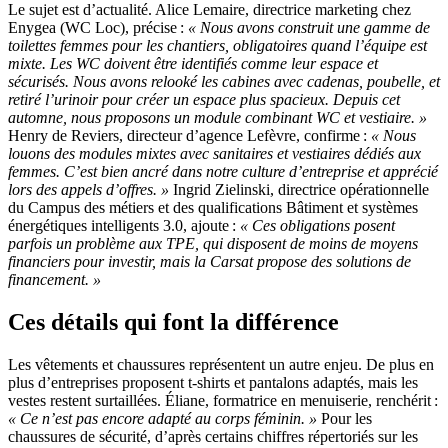
Le sujet est d’actualité. Alice Lemaire, directrice marketing chez
Enygea (WC Loc), précise :
«
Nous avons construit une gamme de
toilettes femmes pour les chantiers, obligatoires quand l’équipe est
mixte. Les WC doivent être identifiés comme leur espace et
sécurisés. Nous avons relooké les cabines avec cadenas, poubelle, et
retiré l’urinoir pour créer un espace plus spacieux. Depuis cet
automne, nous proposons un module combinant WC et vestiaire.
»
Henry de Reviers, directeur d’agence Lefèvre, confirme :
«
Nous
louons des modules mixtes avec sanitaires et vestiaires dédiés aux
femmes. C’est bien ancré dans notre culture d’entreprise et apprécié
lors des appels d’offres.
»
Ingrid Zielinski, directrice opérationnelle
du Campus des métiers et des qualifications Bâtiment et systèmes
énergétiques intelligents 3.0, ajoute :
«
Ces obligations posent
parfois un problème aux TPE, qui disposent de moins de moyens
financiers pour investir, mais la Carsat propose des solutions de
financement.
»
Ces détails qui font la différence
Les vêtements et chaussures représentent un autre enjeu. De plus en
plus d’entreprises proposent t-shirts et pantalons adaptés, mais les
vestes restent surtaillées. Éliane, formatrice en menuiserie, renchérit :
«
Ce n’est pas encore adapté au corps féminin.
»
Pour les
chaussures de sécurité, d’après certains chiffres répertoriés sur les