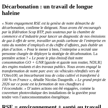
Décarbonation : un travail de longue
haleine
«
Notre engagement RSE est la genèse de notre démarche de
décarbonation,
confirme le dirigeant.
Nous avons été encouragés
par la fédération Scop BTP, puis soutenus par la chambre de
commerce et d’industrie pour lancer un diagnostic de nos émissions
de gaz à effet de serre, travailler un poids carbone de l’entreprise en
ratio du nombre d’employés et du chiffre d’affaires, puis établir un
plan d’action.
»
Pour le mener à bien, l’entreprise a recruté une
personne chargée de déployer la stratégie de décarbonation. La
première action ?
«
Le poste le plus émissif était notre
consommation GO +
GNR
[gazole et gazole non routier, NDLR]
des engins roulants et des travaux publics. Nous avons engagé la
transformation de notre parc avec six véhicules rétrofités vers de
l’Oleo100, un biocarburant issu de colza cultivé et transformé à
100
% en France
»,
détaille Nicolas Daugreilh.
«
Le grand projet de
2026 sur ce poste est la formation de nos chauffeurs à
l’écoconduite.
»
D’autres actions ont été engagées, comme la
couverture photovoltaïque des installations de la gravière pour
tendre vers l’autoconsommation énergétique.
RSE = environnement + santé au travail