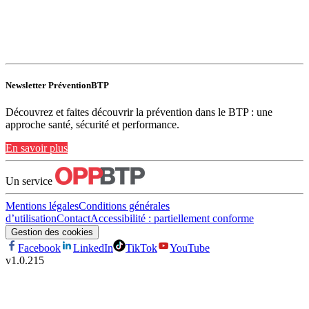
Newsletter PréventionBTP
Découvrez et faites découvrir la prévention dans le BTP : une
approche santé, sécurité et performance.
En savoir plus
Un service
Mentions légales
Conditions générales
d’utilisation
Contact
Accessibilité : partiellement conforme
Gestion des cookies
Facebook
LinkedIn
TikTok
YouTube
v
1.0.215