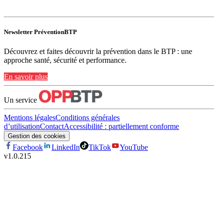
Newsletter PréventionBTP
Découvrez et faites découvrir la prévention dans le BTP : une
approche santé, sécurité et performance.
En savoir plus
Un service
Mentions légales
Conditions générales
d’utilisation
Contact
Accessibilité : partiellement conforme
Gestion des cookies
Facebook
LinkedIn
TikTok
YouTube
v
1.0.215