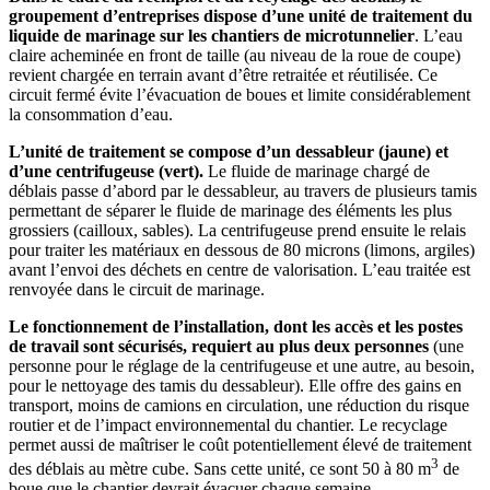
groupement d’entreprises dispose d’une unité de traitement du
liquide de marinage sur les chantiers de microtunnelier
. L’eau
claire acheminée en front de taille (au niveau de la roue de coupe)
revient chargée en terrain avant d’être retraitée et réutilisée. Ce
circuit fermé évite l’évacuation de boues et limite considérablement
la consommation d’eau.
L’unité de traitement se compose d’un dessableur (jaune) et
d’une centrifugeuse (vert).
Le fluide de marinage chargé de
déblais passe d’abord par le dessableur, au travers de plusieurs tamis
permettant de séparer le fluide de marinage des éléments les plus
grossiers (cailloux, sables). La centrifugeuse prend ensuite le relais
pour traiter les matériaux en dessous de 80 microns (limons, argiles)
avant l’envoi des déchets en centre de valorisation. L’eau traitée est
renvoyée dans le circuit de marinage.
Le fonctionnement de l’installation, dont les accès et les postes
de travail sont sécurisés, requiert au plus deux personnes
(une
personne pour le réglage de la centrifugeuse et une autre, au besoin,
pour le nettoyage des tamis du dessableur). Elle offre des gains en
transport, moins de camions en circulation, une réduction du risque
routier et de l’impact environnemental du chantier. Le recyclage
permet aussi de maîtriser le coût potentiellement élevé de traitement
3
des déblais au mètre cube. Sans cette unité, ce sont 50 à 80 m
de
boue que le chantier devrait évacuer chaque semaine.