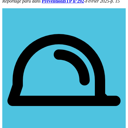
Reportage paru dans
PréventionBTP n°292
-Février 2025-p. 15