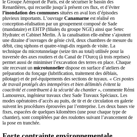
le Groupe Aéroport de Paris, est de sécuriser le bassin des
Renardières, qui recueille jusqu’à présent ces flux, et d’éviter
l’inondation des communes
situées en aval lors d’épisodes
pluvieux importants. L’ouvrage
Canamarne
est réalisé en
conception-réalisation par un groupement composé de Sade
(mandataire) et EHTP (filiales du groupe NGE) ainsi que Setec
Hydratec et Cabinet Merlin. À la canalisation elle-même s’ajoutent
une dizaine d’ouvrages de génie civil, deux chambres de mesure du
débit, cinq siphons et quatre-vingt-dix regards de visite. La
technique du microtunnelage (seize tirs au total) utilisée pour la
traversée des axes routiers et du Canal de l’Ourcq (à trois reprises)
permet aussi de minimiser l’excavation des terres en place. Chaque
site recevant un
microtunnelier
dispose en surface d’ateliers de
préparation du fonçage (lubrification, traitement des déblais,
pilotage) et de pré-équipements des sections de tuyaux.
«
Ces postes
de travail protégés des intempéries et bien délimités évitent la
coactivité et contribuent à la sécurité du chantier
»
, commente Rémi
Lamoureux, ingénieur travaux chez Sade Travaux Spéciaux. Les
modes opératoires d’accès au puits, de tir et de circulation en galerie
suivent les procédures éprouvées par l’entreprise. Les deux bases vie
fixes, espacées de quelques kilomètres (une pour chaque type de
chantier), sont complétées par des roulottes suivant l’avancement de
la pose en tranchée.
Forte contrainte environnementale