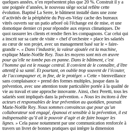
quelques années, n’en représentent plus que 20 %. Construit il y a
une poignée d’années, le nouveau siège social reflète cette
évolution. Baptisé La Serre, le bâtiment installé dans une zone
d’activités de la périphérie du Puy-en-Velay cache des bureaux
vitrés ouverts sur un patio arboré où l'échange est de mise, et une
domotique dernier cri pour répondre aux enjeux climatiques. De
quoi rassurer les clients et rendre fiers les compagnons. Car celui qui
a inscrit sur sa carte de visite « chef d’orchestre » place les salariés
au cœur de son projet, avec un management basé sur le « faire-
grandir ».
« Dans l’industrie, la valeur ajoutée est la machine,
explique Marie-Noëlle Rey.
Tous les moyens sont mis en œuvre
pour qu’elle ne tombe pas en panne. Dans le bâtiment, c’est
l’homme qui est le rouage central. Il convient de le connaître, d’être
attentif à sa santé. Et pourtant, on oublie trop souvent de l’écouter,
de l’accompagner et, in fine, de le protéger.
»
Cette « bienveillance
sans complaisance » prend des formes multiples, jusque dans la
prévention, avec une attention toute particulière portée à la qualité de
vie au travail et une approche innovante. Ainsi, chez Peretti, tous les
salariés sont impliqués dans la prévention.
«
Nous les incitons à être
acteurs et responsables de leur prévention au quotidien,
poursuit
Marie-Noëlle Rey.
Nous sommes convaincus que pour qu’un
collaborateur soit engagé, épanoui et sensible à la prévention, il est
indispensable qu’il ait le pouvoir d’agir et de faire bouger les
lignes.
»
Cela passe notamment par une communication renforcée à
travers un livret de bonnes pratiques qui intègre la dimension