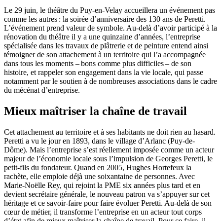
Le 29 juin, le théâtre du Puy-en-Velay accueillera un événement pas
comme les autres : la soirée d’anniversaire des 130 ans de Peretti.
L’événement prend valeur de symbole. Au-delà d’avoir participé à la
rénovation du théâtre il y a une quinzaine d’années, l’entreprise
spécialisée dans les travaux de plâtrerie et de peinture entend ainsi
témoigner de son attachement à un territoire qui l’a accompagnée
dans tous les moments – bons comme plus difficiles – de son
histoire, et rappeler son engagement dans la vie locale, qui passe
notamment par le soutien à de nombreuses associations dans le cadre
du mécénat d’entreprise.
Mieux maîtriser la chaîne de travail
Cet attachement au territoire et à ses habitants ne doit rien au hasard.
Peretti a vu le jour en 1893, dans le village d’Arlanc (Puy-de-
Dôme). Mais l’entreprise s’est réellement imposée comme un acteur
majeur de l’économie locale sous l’impulsion de Georges Peretti, le
petit-fils du fondateur. Quand en 2005, Hughes Hortefeux la
rachète, elle emploie déjà une soixantaine de personnes. Avec
Marie-Noëlle Rey, qui rejoint la PME six années plus tard et en
devient secrétaire générale, le nouveau patron va s’appuyer sur cet
héritage et ce savoir-faire pour faire évoluer Peretti. Au-delà de son
cœur de métier, il transforme l’entreprise en un acteur tout corps
d’état afin de mieux maîtriser la chaîne de travail. Pour ce faire, il