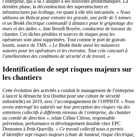
l’entreprise, qui a su s’adapter à ses nouvelles problématiques. La
dernière phase, la déconstruction des superstructures et
infrastructures par écrêtage, est quant à elle très mécanisée.
«
Nous
utilisons un Bobcat pour extraire les gravats, une pelle de 5
tonnes
et un Brokk électrique commandé à distance pour le grignotage des
murs et des dalles
»
, liste Benoît Boyère, conducteur de travaux du
chantier. Ces tâches pénibles et sources de risques pour les
opérateurs sont ainsi supprimées. Tout comme le port de gravats
lourds, source de TMS.
«
Le Brokk limite aussi les nuisances
sonores pour les opérateurs et les riverains. Tout cela concourt à
l’amélioration des conditions de sécurité et de travail.
»
Identification de sept risques majeurs sur
les chantiers
Cette évolution des activités a conduit le management de l’entreprise
à lancer la démarche Icsi (Institut pour une culture de sécurité
industrielle) en 2019, avec l’accompagnement de l’OPPBTP.
«
Nous
avons interrogé les salariés sur leur perception des risques via des
entretiens collectifs à différents niveaux de l’entreprise, du chantier
au comité de direction
»
, relate Céline Cléron, responsable
prévention, performance et développement durable chez EPC
Demosten à Petit-Quevilly.
«
Ce travail collectif nous a permis
d’identifier sept risques majeurs (chute de hauteur, risque électrique,