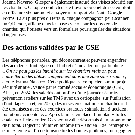
Joanna Navarro. Giesper a également instauré des visites sécurité sur
les chantiers. Chaque conducteur de travaux ou chef de secteur doit
en effectuer six par an, et envoyer un rapport via l’outil Google
Forms. Et au plus près du terrain, chaque compagnon peut scanner
un QR code, affiché dans les bases vie ou sur les dossiers de
chantier, qui l’oriente vers un formulaire pour signaler des situations
dangereuses.
Des actions validées par le CSE
Les téléphones portables, qui déconcentrent et peuvent engendrer
des accidents, font également l’objet d’une attention particulière.
«
On ne peut pas les interdire sur les chantiers mais on peut
conseiller de les utiliser uniquement dans une zone sans risque
»
,
ajoute Joanna Navarro. Cette politique est complétée par un projet
sécurité annuel, validé par le comité social et économique (CSE).
Ainsi, en 2024, les salariés ont profité d’une journée sécurité-
prévention (ateliers sur les TMS avec un ostéopathe, sur l’utilisation
d’outillages…) et, en 2025, des mises en situation sur chantier ont
été organisées avec des exercices pratiques : simulation d’accident,
pollution accidentelle… Après la mise en place d’un plan « fortes
chaleurs » l’été dernier, Giesper travaille désormais à un programme
de tutorat. Objectif : réunir en binôme un « ancien » de l’entreprise
et un « jeune » afin de transmettre les bonnes pratiques, pour gagner