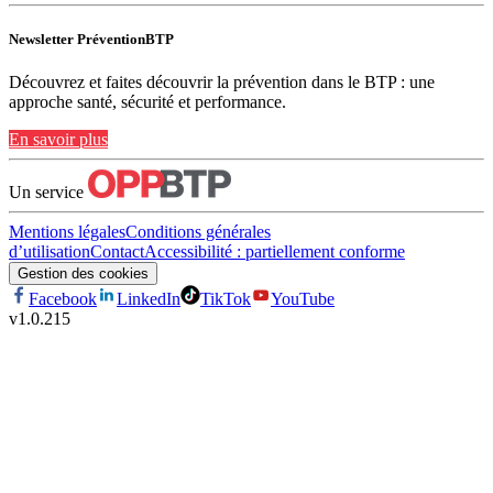
Newsletter PréventionBTP
Découvrez et faites découvrir la prévention dans le BTP : une
approche santé, sécurité et performance.
En savoir plus
Un service
Mentions légales
Conditions générales
d’utilisation
Contact
Accessibilité : partiellement conforme
Gestion des cookies
Facebook
LinkedIn
TikTok
YouTube
v
1.0.215