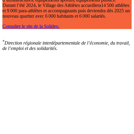
Durant l’été 2024, le Village des Athlètes accueillera14 500 athlètes
et 9 000 para-athlètes et accompagnants puis deviendra dès 2025 un
nouveau quartier avec 6 000 habitants et 6 000 salariés.
Consulter le site de la Solideo.
*
Direction régionale interdépartementale de l’économie, du travail,
de l’emploi et des solidarités.