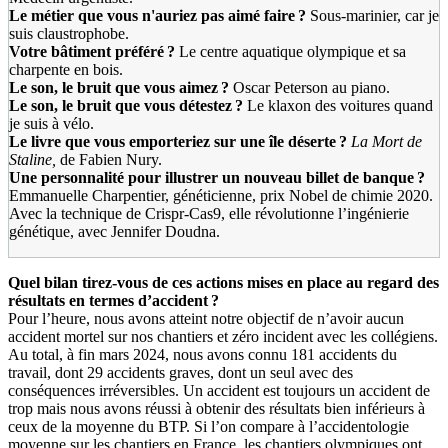
Le métier que vous n'auriez pas aimé faire
?
Sous-marinier, car je
suis claustrophobe.
Votre bâtiment préféré
?
Le centre aquatique olympique et sa
charpente en bois.
Le son, le bruit que vous aimez
?
Oscar Peterson au piano.
Le son, le bruit que vous détestez
?
Le klaxon des voitures quand
je suis à vélo.
Le livre que vous emporteriez sur une île déserte
?
La Mort de
Staline,
de Fabien Nury.
Une personnalité pour illustrer un nouveau billet de banque
?
Emmanuelle Charpentier, généticienne, prix Nobel de chimie 2020.
Avec la technique de Crispr-Cas9, elle révolutionne l’ingénierie
génétique, avec Jennifer Doudna.
Quel bilan tirez-vous de ces actions mises en place au regard des
résultats en termes d’accident
?
Pour l’heure, nous avons atteint notre objectif de n’avoir aucun
accident mortel sur nos chantiers et zéro incident avec les collégiens.
Au total, à fin mars 2024, nous avons connu 181 accidents du
travail, dont 29 accidents graves, dont un seul avec des
conséquences irréversibles. Un accident est toujours un accident de
trop mais nous avons réussi à obtenir des résultats bien inférieurs à
ceux de la moyenne du BTP. Si l’on compare à l’accidentologie
moyenne sur les chantiers en France, les chantiers olympiques ont