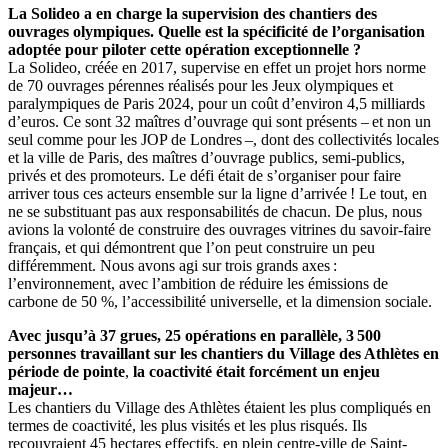
La Solideo a en charge la supervision des chantiers des
ouvrages olympiques. Quelle est la spécificité de l’organisation
adoptée pour piloter cette opération exceptionnelle
?
La Solideo, créée en 2017, supervise en effet un projet hors norme
de 70 ouvrages pérennes réalisés pour les Jeux olympiques et
paralympiques de Paris 2024, pour un coût d’environ 4,5 milliards
d’euros. Ce sont 32 maîtres d’ouvrage qui sont présents – et non un
seul comme pour les JOP de Londres –, dont des collectivités locales
et la ville de Paris, des maîtres d’ouvrage publics, semi-publics,
privés et des promoteurs. Le défi était de s’organiser pour faire
arriver tous ces acteurs ensemble sur la ligne d’arrivée ! Le tout, en
ne se substituant pas aux responsabilités de chacun. De plus, nous
avions la volonté de construire des ouvrages vitrines du savoir-faire
français, et qui démontrent que l’on peut construire un peu
différemment. Nous avons agi sur trois grands axes :
l’environnement, avec l’ambition de réduire les émissions de
carbone de 50 %, l’accessibilité universelle, et la dimension sociale.
Avec jusqu’à 37 grues, 25 opérations en parallèle, 3
500
personnes travaillant sur les chantiers du Village des Athlètes en
période de pointe
,
la coactivité était forcément un enjeu
majeur…
Les chantiers du Village des Athlètes étaient les plus compliqués en
termes de coactivité, les plus visités et les plus risqués. Ils
recouvraient 45 hectares effectifs, en plein centre-ville de Saint-