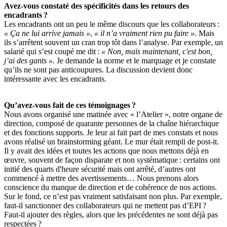
Avez-vous constaté des spécificités dans les retours des
encadrants
?
Les encadrants ont un peu le même discours que les collaborateurs :
«
Ça ne lui arrive jamais
»
,
«
il n’a vraiment rien pu faire
»
. Mais
ils s’arrêtent souvent un cran trop tôt dans l’analyse. Par exemple, un
salarié qui s’est coupé me dit :
«
Non, mais maintenant, c'est bon,
j’ai des gants
»
. Je demande la norme et le marquage et je constate
qu’ils ne sont pas anticoupures. La discussion devient donc
intéressante avec les encadrants.
Qu’avez-vous fait de ces témoignages
?
Nous avons organisé une matinée avec « l’Atelier », notre organe de
direction, composé de quarante personnes de la chaîne hiérarchique
et des fonctions supports. Je leur ai fait part de mes constats et nous
avons réalisé un brainstorming géant. Le mur était rempli de post-it.
Il y avait des idées et toutes les actions que nous mettons déjà en
œuvre, souvent de façon disparate et non systématique : certains ont
initié des quarts d'heure sécurité mais ont arrêté, d’autres ont
commencé à mettre des avertissements… Nous prenons alors
conscience du manque de direction et de cohérence de nos actions.
Sur le fond, ce n’est pas vraiment satisfaisant non plus. Par exemple,
faut-il sanctionner des collaborateurs qui ne mettent pas d’EPI ?
Faut-il ajouter des règles, alors que les précédentes ne sont déjà pas
respectées ?