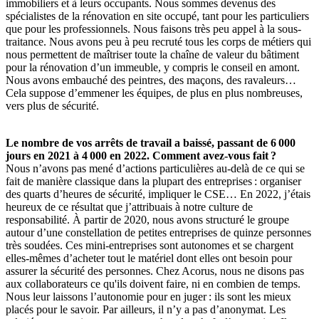
immobiliers et à leurs occupants. Nous sommes devenus des
spécialistes de la rénovation en site occupé, tant pour les particuliers
que pour les professionnels. Nous faisons très peu appel à la sous-
traitance. Nous avons peu à peu recruté tous les corps de métiers qui
nous permettent de maîtriser toute la chaîne de valeur du bâtiment
pour la rénovation d’un immeuble, y compris le conseil en amont.
Nous avons embauché des peintres, des maçons, des ravaleurs…
Cela suppose d’emmener les équipes, de plus en plus nombreuses,
vers plus de sécurité.
Le nombre de vos arrêts de travail a baissé, passant de 6
000
jours en 2021 à 4
000 en 2022. Comment avez-vous fait
?
Nous n’avons pas mené d’actions particulières au-delà de ce qui se
fait de manière classique dans la plupart des entreprises : organiser
des quarts d’heures de sécurité, impliquer le CSE… En 2022, j’étais
heureux de ce résultat que j’attribuais à notre culture de
responsabilité. À partir de 2020, nous avons structuré le groupe
autour d’une constellation de petites entreprises de quinze personnes
très soudées. Ces mini-entreprises sont autonomes et se chargent
elles-mêmes d’acheter tout le matériel dont elles ont besoin pour
assurer la sécurité des personnes. Chez Acorus, nous ne disons pas
aux collaborateurs ce qu'ils doivent faire, ni en combien de temps.
Nous leur laissons l’autonomie pour en juger : ils sont les mieux
placés pour le savoir. Par ailleurs, il n’y a pas d’anonymat. Les