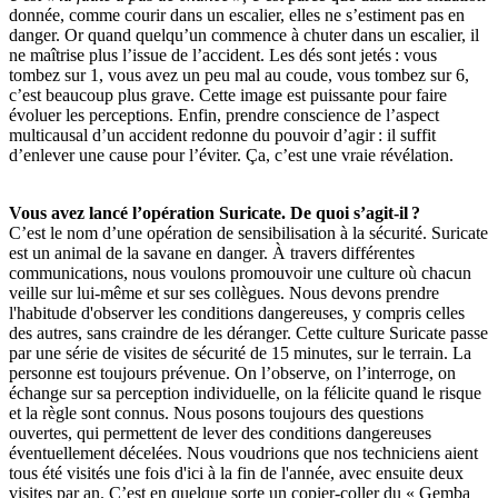
donnée, comme courir dans un escalier, elles ne s’estiment pas en
danger. Or quand quelqu’un commence à chuter dans un escalier, il
ne maîtrise plus l’issue de l’accident. Les dés sont jetés : vous
tombez sur 1, vous avez un peu mal au coude, vous tombez sur 6,
c’est beaucoup plus grave. Cette image est puissante pour faire
évoluer les perceptions. Enfin, prendre conscience de l’aspect
multicausal d’un accident redonne du pouvoir d’agir : il suffit
d’enlever une cause pour l’éviter. Ça, c’est une vraie révélation.
Vous avez lancé l’opération Suricate. De quoi s’agit-il
?
C’est le nom d’une opération de sensibilisation à la sécurité. Suricate
est un animal de la savane en danger. À travers différentes
communications, nous voulons promouvoir une culture où chacun
veille sur lui-même et sur ses collègues. Nous devons prendre
l'habitude d'observer les conditions dangereuses, y compris celles
des autres, sans craindre de les déranger. Cette culture Suricate passe
par une série de visites de sécurité de 15 minutes, sur le terrain. La
personne est toujours prévenue. On l’observe, on l’interroge, on
échange sur sa perception individuelle, on la félicite quand le risque
et la règle sont connus. Nous posons toujours des questions
ouvertes, qui permettent de lever des conditions dangereuses
éventuellement décelées. Nous voudrions que nos techniciens aient
tous été visités une fois d'ici à la fin de l'année, avec ensuite deux
visites par an. C’est en quelque sorte un copier-coller du « Gemba