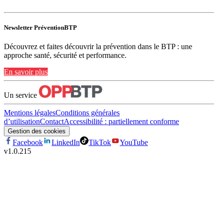
Newsletter PréventionBTP
Découvrez et faites découvrir la prévention dans le BTP : une
approche santé, sécurité et performance.
En savoir plus
Un service
Mentions légales
Conditions générales
d’utilisation
Contact
Accessibilité : partiellement conforme
Gestion des cookies
Facebook
LinkedIn
TikTok
YouTube
v
1.0.215