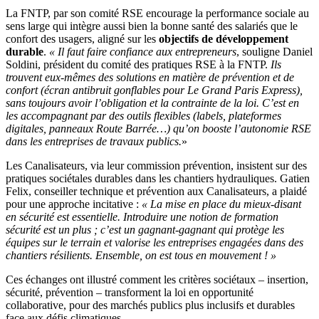
La FNTP, par son comité RSE encourage la performance sociale au
sens large qui intègre aussi bien la bonne santé des salariés que le
confort des usagers, aligné sur les
objectifs de développement
durable
.
« Il faut faire confiance aux entrepreneurs
, souligne Daniel
Soldini, président du comité des pratiques RSE à la FNTP.
Ils
trouvent eux-mêmes des solutions en matière de prévention et de
confort (écran antibruit gonflables pour Le Grand Paris Express),
sans toujours avoir l’obligation et la contrainte de la loi. C’est en
les accompagnant par des outils flexibles (labels, plateformes
digitales, panneaux Route Barrée…) qu’on booste l’autonomie RSE
dans les entreprises de travaux publics.
»
Les Canalisateurs, via leur commission prévention, insistent sur des
pratiques sociétales durables dans les chantiers hydrauliques. Gatien
Felix, conseiller technique et prévention aux Canalisateurs, a plaidé
pour une approche incitative :
« La mise en place du mieux-disant
en sécurité est essentielle. Introduire une notion de formation
sécurité est un plus ; c’est un gagnant-gagnant qui protège les
équipes sur le terrain et valorise les entreprises engagées dans des
chantiers résilients. Ensemble, on est tous en mouvement ! »
Ces échanges ont illustré comment les critères sociétaux – insertion,
sécurité, prévention – transforment la loi en opportunité
collaborative, pour des marchés publics plus inclusifs et durables
face aux défis climatiques.