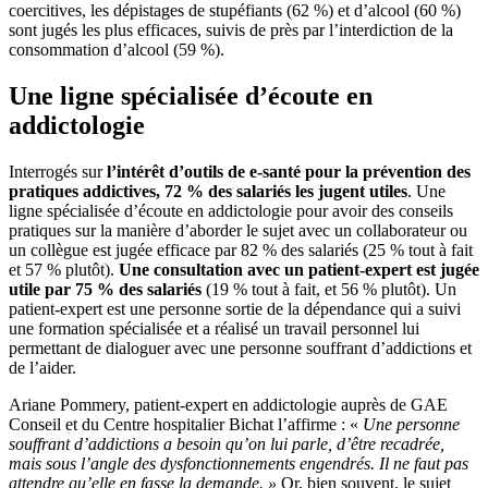
coercitives, les dépistages de stupéfiants (62 %) et d’alcool (60 %)
sont jugés les plus efficaces, suivis de près par l’interdiction de la
consommation d’alcool (59 %).
Une ligne spécialisée d’écoute en
addictologie
Interrogés sur
l’intérêt d’outils de e-santé pour la prévention des
pratiques addictives, 72
% des salariés les jugent utiles
. Une
ligne spécialisée d’écoute en addictologie pour avoir des conseils
pratiques sur la manière d’aborder le sujet avec un collaborateur ou
un collègue est jugée efficace par 82 % des salariés (25 % tout à fait
et 57 % plutôt).
Une consultation avec un patient-expert est jugée
utile par 75
% des salariés
(19 % tout à fait, et 56 % plutôt). Un
patient-expert est une personne sortie de la dépendance qui a suivi
une formation spécialisée et a réalisé un travail personnel lui
permettant de dialoguer avec une personne souffrant d’addictions et
de l’aider.
Ariane Pommery, patient-expert en addictologie auprès de GAE
Conseil et du Centre hospitalier Bichat l’affirme : «
Une personne
souffrant d’addictions a besoin qu’on lui parle, d’être recadrée,
mais sous l’angle des dysfonctionnements engendrés. Il ne faut pas
attendre qu’elle en fasse la demande. »
Or, bien souvent, le sujet