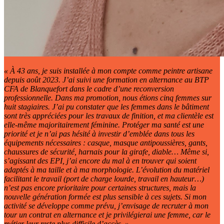
«
À 43 ans, je suis installée à mon compte comme peintre artisane
depuis août
2023. J’ai suivi une formation en alternance au BTP
CFA de Blanquefort dans le cadre d’une reconversion
professionnelle. Dans ma promotion, nous étions cinq femmes sur
huit stagiaires. J’ai pu constater que les femmes dans le bâtiment
sont très appréciées pour les travaux de finition, et ma clientèle est
elle-même majoritairement féminine. Protéger ma santé est une
priorité et je n’ai pas hésité à investir d’emblée dans tous les
équipements nécessaires
: casque, masque antipoussières, gants,
chaussures de sécurité, harnais pour la girafe, diable… Même si,
s’agissant des EPI, j’ai encore du mal à en trouver qui soient
adaptés à ma taille et à ma morphologie. L’évolution du matériel
facilitant le travail (port de charge lourde, travail en hauteur…)
n’est pas encore prioritaire pour certaines structures, mais la
nouvelle génération formée est plus sensible à ces sujets. Si mon
activité se développe comme prévu, j’envisage de recruter à mon
tour un contrat en alternance et je privilégierai une femme, car le
métier leur reste plus difficile d’accès.
»