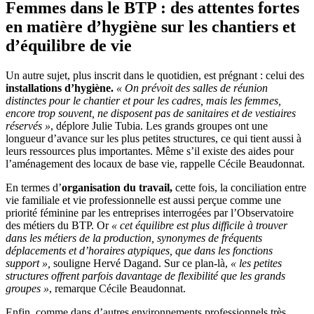
Femmes dans le BTP : des attentes fortes
en matière d’hygiène sur les chantiers et
d’équilibre de vie
Un autre sujet, plus inscrit dans le quotidien, est prégnant : celui des
installations d’hygiène.
«
On prévoit des salles de réunion
distinctes pour le chantier et pour les cadres, mais les femmes,
encore trop souvent, ne disposent pas de sanitaires et de vestiaires
réservés
»
, déplore Julie Tubia. Les grands groupes ont une
longueur d’avance sur les plus petites structures, ce qui tient aussi à
leurs ressources plus importantes. Même s’il existe des aides pour
l’aménagement des locaux de base vie, rappelle Cécile Beaudonnat.
En termes d’
organisation du travail,
cette fois, la conciliation entre
vie familiale et vie professionnelle est aussi perçue comme une
priorité féminine par les entreprises interrogées par l’Observatoire
des métiers du BTP. Or
«
cet équilibre est plus difficile à trouver
dans les métiers de la production, synonymes de fréquents
déplacements et d’horaires atypiques, que dans les fonctions
support
»,
souligne Hervé Dagand. Sur ce plan-là,
«
les petites
structures offrent parfois davantage de flexibilité que les grands
groupes
»
, remarque Cécile Beaudonnat.
Enfin, comme dans d’autres environnements professionnels très