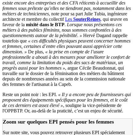
existe encore des entreprises et des CFA réticents à accueillir des
femmes sous prétexte qu’elles ne tiendront pas, notamment dans les
métiers de techniciennes
, note pour sa part Julie Tubia, ingénieure
architecte et membre du collectif
Les
SouterReines
, qui œuvre en
faveur de la
mixité dans le BTP
.
Lorsque nous présentons ces
métiers à des publics féminins, nous sommes confrontées à des
questionnements autour de la pénibilité
.
»
Hervé Dagand rappelle
toutefois que
«
ces difficultés physiques peuvent concerner hommes
et femmes, certaines d’entre elles pouvant aussi apprécier cette
dimension.
»
De plus,
«
la prise en compte de l’usure
professionnelle a abouti à des mesures pour améliorer le confort de
travail, comme la limitation du poids des sacs de matériaux, un
progrès aussi pour les hommes
»
, argue Cécile Beaudonnat, qui
travaille sur le dossier de la féminisation des métiers du bâtiment
depuis de nombreuses années au sein de la commission nationale
des femmes de l'artisanat à la Capeb.
Reste un point noir : les EPI.
«
Il y a encore peu de fournisseurs qui
proposent des équipements spécifiques pour les femmes, et le coût
de ces derniers est assez élevé
»
, souligne la vice-présidente de
l'OPPBTP. Or, au-delà de la praticité, c’est un enjeu de sécurité.
Zoom sur quelques EPI pensés pour les femmes
Sur notre site, vous pouvez retrouver plusieurs EPI spécialement