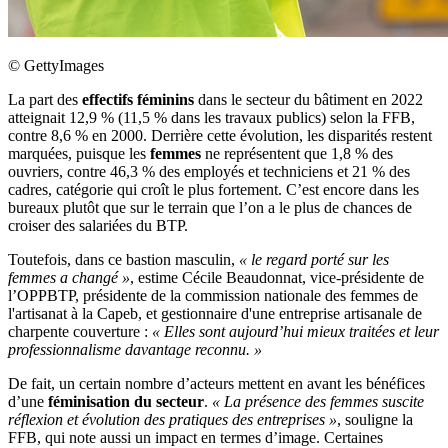
©
GettyImages
La part des
effectifs féminins
dans le secteur du bâtiment en 2022
atteignait 12,9 % (11,5 % dans les travaux publics) selon la FFB,
contre 8,6 % en 2000. Derrière cette évolution, les disparités restent
marquées, puisque les
femmes
ne représentent que 1,8 % des
ouvriers, contre 46,3 % des employés et techniciens et 21 % des
cadres, catégorie qui croît le plus fortement. C’est encore dans les
bureaux plutôt que sur le terrain que l’on a le plus de chances de
croiser des salariées du BTP.
Toutefois, dans ce bastion masculin,
«
le regard porté sur les
femmes a changé
»
, estime Cécile Beaudonnat, vice-présidente de
l’OPPBTP, présidente de la commission nationale des femmes de
l'artisanat à la Capeb, et gestionnaire d'une entreprise artisanale de
charpente couverture :
«
Elles sont aujourd’hui mieux traitées et leur
professionnalisme davantage reconnu.
»
De fait, un certain nombre d’acteurs mettent en avant les bénéfices
d’une
féminisation du secteur
.
«
La présence des femmes suscite
réflexion et évolution des pratiques des entreprises
»
, souligne la
FFB, qui note aussi un impact en termes d’image. Certaines