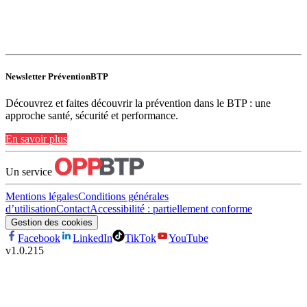
Newsletter PréventionBTP
Découvrez et faites découvrir la prévention dans le BTP : une
approche santé, sécurité et performance.
En savoir plus
Un service
Mentions légales
Conditions générales
d’utilisation
Contact
Accessibilité : partiellement conforme
Gestion des cookies
Facebook
LinkedIn
TikTok
YouTube
v
1.0.215