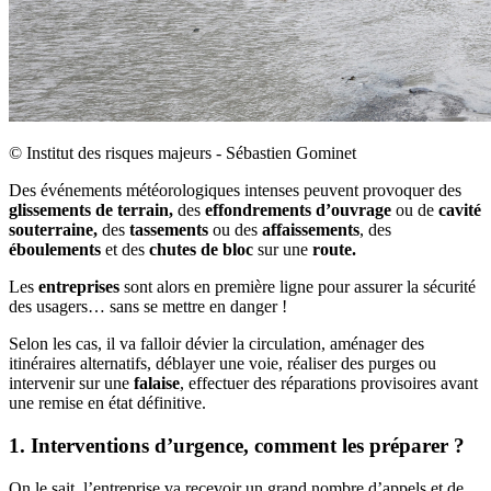
©
Institut des risques majeurs - Sébastien Gominet
Des événements météorologiques intenses peuvent provoquer des
glissements de terrain,
des
effondrements d’ouvrage
ou de
cavité
souterraine,
des
tassements
ou des
affaissements
, des
éboulements
et des
chutes de bloc
sur une
route.
Les
entreprises
sont alors en première ligne pour assurer la sécurité
des usagers… sans se mettre en danger !
Selon les cas, il va falloir dévier la circulation, aménager des
itinéraires alternatifs, déblayer une voie, réaliser des purges ou
intervenir sur une
falaise
, effectuer des réparations provisoires avant
une remise en état définitive.
1. Interventions d’urgence, comment les préparer
?
On le sait, l’entreprise va recevoir un grand nombre d’appels et de