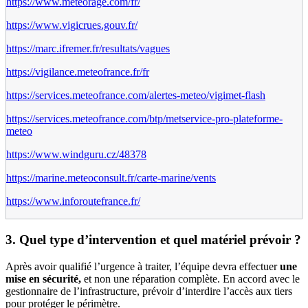
https://www.meteorage.com/fr/
https://www.vigicrues.gouv.fr/
https://marc.ifremer.fr/resultats/vagues
https://vigilance.meteofrance.fr/fr
https://services.meteofrance.com/alertes-meteo/vigimet-flash
https://services.meteofrance.com/btp/metservice-pro-plateforme-
meteo
https://www.windguru.cz/48378
https://marine.meteoconsult.fr/carte-marine/vents
https://www.inforoutefrance.fr/
3. Quel type d’intervention et quel matériel prévoir
?
Après avoir qualifié l’urgence à traiter, l’équipe devra effectuer
une
mise en sécurité,
et non une réparation complète. En accord avec le
gestionnaire de l’infrastructure, prévoir d’interdire l’accès aux tiers
pour protéger le périmètre.