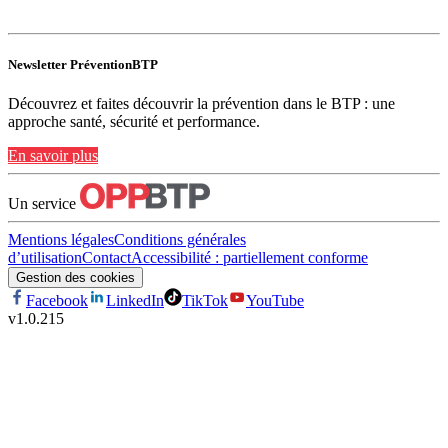
Newsletter PréventionBTP
Découvrez et faites découvrir la prévention dans le BTP : une
approche santé, sécurité et performance.
En savoir plus
Un service
Mentions légales
Conditions générales
d’utilisation
Contact
Accessibilité : partiellement conforme
Gestion des cookies
Facebook
LinkedIn
TikTok
YouTube
v
1.0.215