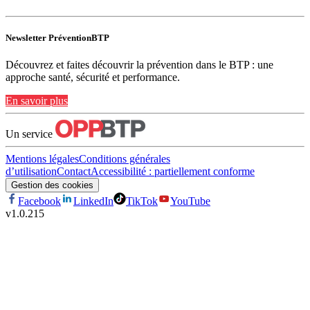
Newsletter PréventionBTP
Découvrez et faites découvrir la prévention dans le BTP : une
approche santé, sécurité et performance.
En savoir plus
Un service
Mentions légales
Conditions générales
d’utilisation
Contact
Accessibilité : partiellement conforme
Gestion des cookies
Facebook
LinkedIn
TikTok
YouTube
v
1.0.215