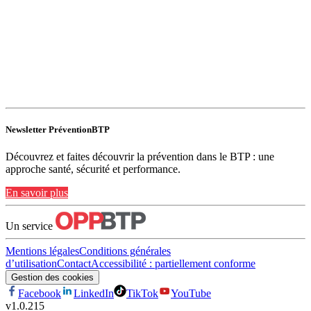
Newsletter PréventionBTP
Découvrez et faites découvrir la prévention dans le BTP : une
approche santé, sécurité et performance.
En savoir plus
Un service
Mentions légales
Conditions générales
d’utilisation
Contact
Accessibilité : partiellement conforme
Gestion des cookies
Facebook
LinkedIn
TikTok
YouTube
v
1.0.215