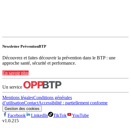
Newsletter PréventionBTP
Découvrez et faites découvrir la prévention dans le BTP : une
approche santé, sécurité et performance.
En savoir plus
Un service
Mentions légales
Conditions générales
d’utilisation
Contact
Accessibilité : partiellement conforme
Gestion des cookies
Facebook
LinkedIn
TikTok
YouTube
v
1.0.215