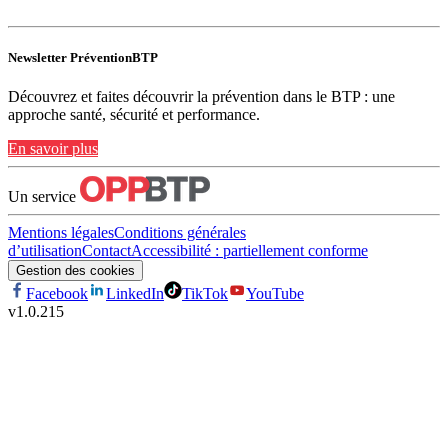
Newsletter PréventionBTP
Découvrez et faites découvrir la prévention dans le BTP : une
approche santé, sécurité et performance.
En savoir plus
Un service
Mentions légales
Conditions générales
d’utilisation
Contact
Accessibilité : partiellement conforme
Gestion des cookies
Facebook
LinkedIn
TikTok
YouTube
v
1.0.215