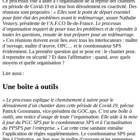
Ce processus vise à aider à l’organisation de la reprise des chantiers
en période de Covid-19 et à leur bon déroulement en coactivité. Des
réunions sont proposées :
« Elles sont le point de départ essentiel
pour faire état des problèmes avant le redémarrage,
assure Nathalie
Veauvy, présidente de l’A.F.CO Ile-de-France.
Le processus
d’organisation requiert de poser tous les problèmes et de répondre à
toutes les questions, ensuite de tout préparer pour un redémarrage.
»
Ces réunions doivent avoir lieu avec tous les interlocuteurs : maître
d’ouvrage, maître d’œuvre, OPC… et le coordonnateur SPS
évidemment. La première question qui se pose est : le chantier peut-
il reprendre en sécurité ? Et dans l'affirmative : quand, avec quels
moyens et quelle organisation ?
Lire aussi :
Une boîte à outils
« Le processus explique le cheminement à suivre pour le
déroulement d’un chantier dans cette période de Covid-19,
précise
Patrick Grossmann, vice-président du GOC.sps.
C’est une boîte à
outils, une notice d’usage de toute l’organisation. Elle aide à la mise
à jour du PGC SPS par le coordonnateur SPS et à l’actualisation
du PPSPS par l’entreprise. »
Car cette crise sanitaire entraîne
l’application de règles supplémentaires. Le coordonnateur SPS peut
être à l’initiative, en lien avec le maître d’ouvrage et les entreprises.