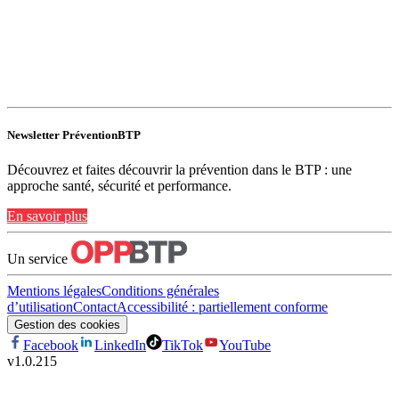
Newsletter PréventionBTP
Découvrez et faites découvrir la prévention dans le BTP : une
approche santé, sécurité et performance.
En savoir plus
Un service
Mentions légales
Conditions générales
d’utilisation
Contact
Accessibilité : partiellement conforme
Gestion des cookies
Facebook
LinkedIn
TikTok
YouTube
v
1.0.215