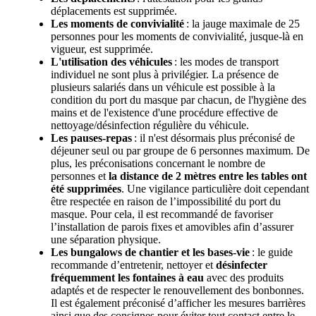
déplacements est supprimée.
Les moments de convivialité
: la jauge maximale de 25
personnes pour les moments de convivialité, jusque-là en
vigueur, est supprimée.
L'utilisation des véhicules
: les modes de transport
individuel ne sont plus à privilégier. La présence de
plusieurs salariés dans un véhicule est possible à la
condition du port du masque par chacun, de l'hygiène des
mains et de l'existence d'une procédure effective de
nettoyage/désinfection régulière du véhicule.
Les pauses-repas
: il n'est désormais plus préconisé de
déjeuner seul ou par groupe de 6 personnes maximum. De
plus, les préconisations concernant le nombre de
personnes et
la distance de 2 mètres entre les tables ont
été supprimées
. Une vigilance particulière doit cependant
être respectée en raison de l’impossibilité du port du
masque. Pour cela, il est recommandé de favoriser
l’installation de parois fixes et amovibles afin d’assurer
une séparation physique.
Les bungalows de chantier et les bases-vie
: le guide
recommande d’entretenir, nettoyer et
désinfecter
fréquemment les fontaines à eau
avec des produits
adaptés et de respecter le renouvellement des bonbonnes.
Il est également préconisé d’afficher les mesures barrières
ainsi que des consignes pour éviter tout contact entre le