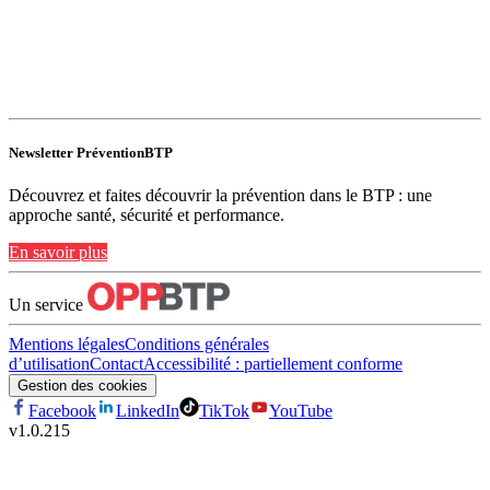
Newsletter PréventionBTP
Découvrez et faites découvrir la prévention dans le BTP : une
approche santé, sécurité et performance.
En savoir plus
Un service
Mentions légales
Conditions générales
d’utilisation
Contact
Accessibilité : partiellement conforme
Gestion des cookies
Facebook
LinkedIn
TikTok
YouTube
v
1.0.215