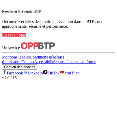
Newsletter PréventionBTP
Découvrez et faites découvrir la prévention dans le BTP : une
approche santé, sécurité et performance.
En savoir plus
Un service
Mentions légales
Conditions générales
d’utilisation
Contact
Accessibilité : partiellement conforme
Gestion des cookies
Facebook
LinkedIn
TikTok
YouTube
v
1.0.215