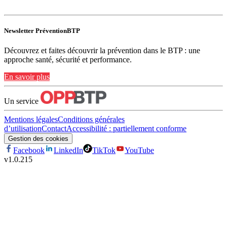
Newsletter PréventionBTP
Découvrez et faites découvrir la prévention dans le BTP : une
approche santé, sécurité et performance.
En savoir plus
Un service
Mentions légales
Conditions générales
d’utilisation
Contact
Accessibilité : partiellement conforme
Gestion des cookies
Facebook
LinkedIn
TikTok
YouTube
v
1.0.215