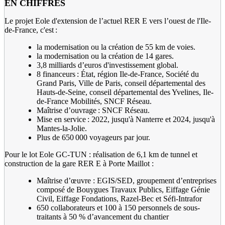
EN CHIFFRES
Le projet Eole d'extension de l’actuel RER E vers l’ouest de l'Ile-
de-France, c'est :
la modernisation ou la création de 55 km de voies.
la modernisation ou la création de 14 gares.
3,8 milliards d’euros d'investissement global.
8 financeurs : État, région Ile-de-France, Société du
Grand Paris, Ville de Paris, conseil départemental des
Hauts-de-Seine, conseil départemental des Yvelines, Ile-
de-France Mobilités, SNCF Réseau.
Maîtrise d’ouvrage : SNCF Réseau.
Mise en service : 2022, jusqu'à Nanterre et 2024, jusqu'à
Mantes-la-Jolie.
Plus de 650 000 voyageurs par jour.
Pour le lot Eole GC-TUN : réalisation de 6,1 km de tunnel et
construction de la gare RER E à Porte Maillot :
Maîtrise d’œuvre : EGIS/SED, groupement d’entreprises
composé de Bouygues Travaux Publics, Eiffage Génie
Civil, Eiffage Fondations, Razel-Bec et Séfi-Intrafor
650 collaborateurs et 100 à 150 personnels de sous-
traitants à 50 % d’avancement du chantier