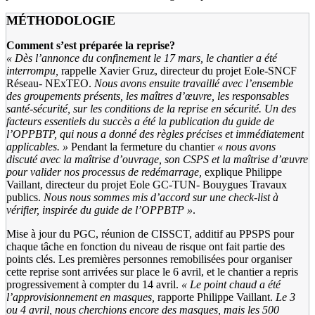
MÉTHODOLOGIE
Comment s’est préparée la reprise?
« Dès l’annonce du confinement le 17 mars, le chantier a été
interrompu,
rappelle Xavier Gruz, directeur du projet Eole-SNCF
Réseau- NExTEO.
Nous avons ensuite travaillé avec l’ensemble
des groupements présents, les maîtres d’œuvre, les responsables
santé-sécurité, sur les conditions de la reprise en sécurité. Un des
facteurs essentiels du succès a été la publication du guide de
l’OPPBTP, qui nous a donné des règles précises et immédiatement
applicables. »
Pendant la fermeture du chantier
« nous avons
discuté avec la maîtrise d’ouvrage, son CSPS et la maîtrise d’œuvre
pour valider nos processus de redémarrage,
explique Philippe
Vaillant, directeur du projet Eole GC-TUN- Bouygues Travaux
publics.
Nous nous sommes mis d’accord sur une check-list à
vérifier, inspirée du guide de l’OPPBTP »
.
Mise à jour du PGC, réunion de CISSCT, additif au PPSPS pour
chaque tâche en fonction du niveau de risque ont fait partie des
points clés. Les premières personnes remobilisées pour organiser
cette reprise sont arrivées sur place le 6 avril, et le chantier a repris
progressivement à compter du 14 avril.
« Le point chaud a été
l’approvisionnement en masques,
rapporte Philippe Vaillant.
Le 3
ou 4 avril, nous cherchions encore des masques, mais les 500