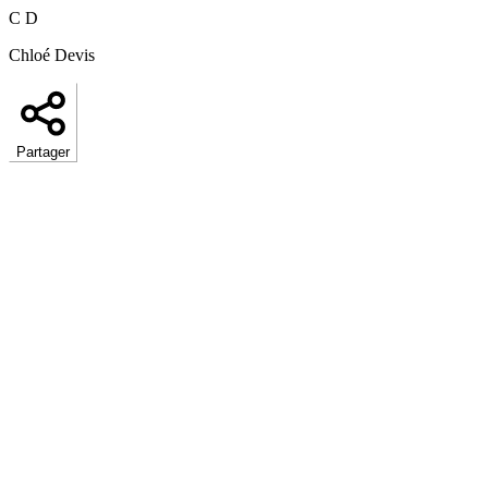
C D
Chloé Devis
Partager