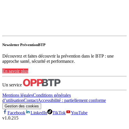
Newsletter PréventionBTP
Découvrez et faites découvrir la prévention dans le BTP : une
approche santé, sécurité et performance.
En savoir plus
Un service
Mentions légales
Conditions générales
d’utilisation
Contact
Accessibilité : partiellement conforme
Gestion des cookies
Facebook
LinkedIn
TikTok
YouTube
v
1.0.215